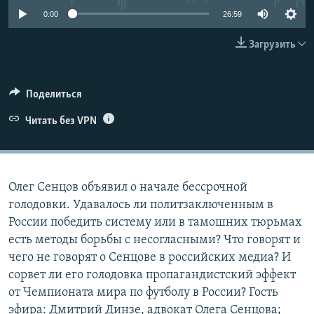
ПРИСОЕДИНЯЙТЕСЬ!
ПОБЕДИТЕЛЕЙ НЕ СУДЯТ?
0:00
26:59
КРЫМ.НЕПОКОРЕННЫЙ
Загрузить
ELIFBE
УКРАИНСКАЯ ПРОБЛЕМА КРЫМА
Поделиться
Все сайты RFE/RL
Читать без VPN
Олег Сенцов объявил о начале бессрочной
голодовки. Удавалось ли политзаключенным в
России победить систему или в тамошних тюрьмах
есть методы борьбы с несогласными? Что говорят и
чего не говорят о Сенцове в российских медиа? И
сорвет ли его голодовка пропагандистский эффект
от Чемпионата мира по футболу в России? Гость
эфира: Дмитрий Динзе, адвокат Олега Сенцова;