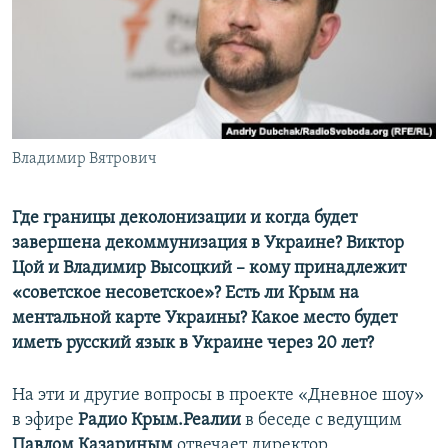
ПРИСОЕДИНЯЙТЕСЬ!
ПОБЕДИТЕЛЕЙ НЕ СУДЯТ?
КРЫМ.НЕПОКОРЕННЫЙ
ELIFBE
УКРАИНСКАЯ ПРОБЛЕМА КРЫМА
Все сайты RFE/RL
Владимир Вятрович
Где границы деколонизации и когда будет
завершена декоммунизация в Украине? Виктор
Цой и Владимир Высоцкий – кому принадлежит
«советское несоветское»? Есть ли Крым на
ментальной карте Украины? Какое место будет
иметь русский язык в Украине через 20 лет?
На эти и другие вопросы в проекте «Дневное шоу»
в эфире
Радио Крым.Реалии
в беседе с ведущим
Павлом Казариным
отвечает директор