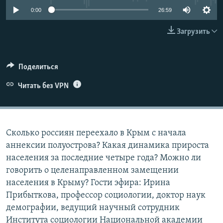
ПРИСОЕДИНЯЙТЕСЬ!
ПОБЕДИТЕЛЕЙ НЕ СУДЯТ?
0:00
26:59
КРЫМ.НЕПОКОРЕННЫЙ
Загрузить
ELIFBE
УКРАИНСКАЯ ПРОБЛЕМА КРЫМА
Поделиться
Все сайты RFE/RL
Читать без VPN
Сколько россиян переехало в Крым с начала
аннексии полуострова? Какая динамика прироста
населения за последние четыре года? Можно ли
говорить о целенаправленном замещении
населения в Крыму? Гости эфира: Ирина
Прибыткова, профессор социологии, доктор наук
демографии, ведущий научный сотрудник
Института социологии Национальной академии