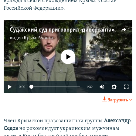
вражда в связи с вхождением Крыма в состав
Российской Федерации».
Судакский суд приговорил «диверсанта» Лимешко к 8 годам тюрьмы (видео)
видео
Крым.Реалии
No media source currently available
0:00
1:32
Загрузить
Член Крымской правозащитной группы
Александр
Седов
не рекомендует украинским мужчинам