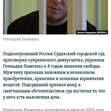
ПРИСОЕДИНЯЙТЕСЬ!
ПОБЕДИТЕЛЕЙ НЕ СУДЯТ?
КРЫМ.НЕПОКОРЕННЫЙ
ELIFBE
УКРАИНСКАЯ ПРОБЛЕМА КРЫМА
Все сайты RFE/RL
Геннадий Лимешко
Подконтрольный России Судакский городской суд
приговорил «украинского диверсанта», украинца​
Геннадия Лимешко к 8 годам лишения свободы.
Мужчину признали виновным в незаконном
приобретении, хранении и ношении взрывчатых
веществ. Подсудимый признал вину, а
смягчающим обстоятельством суд посчитал то, что
у него есть малолетняя дочь.
Геннадия Лимешко задержали в августе 2017 года.