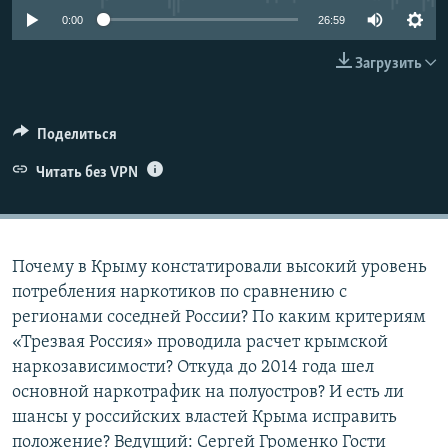
ПРИСОЕДИНЯЙТЕСЬ!
ПОБЕДИТЕЛЕЙ НЕ СУДЯТ?
0:00
26:59
КРЫМ.НЕПОКОРЕННЫЙ
Загрузить
ELIFBE
УКРАИНСКАЯ ПРОБЛЕМА КРЫМА
Поделиться
Все сайты RFE/RL
Читать без VPN
Почему в Крыму констатировали высокий уровень
потребления наркотиков по сравнению с
регионами соседней России? По каким критериям
«Трезвая Россия» проводила расчет крымской
наркозависимости? Откуда до 2014 года шел
основной наркотрафик на полуостров? И есть ли
шансы у российских властей Крыма исправить
положение? Ведущий: Сергей Громенко Гости