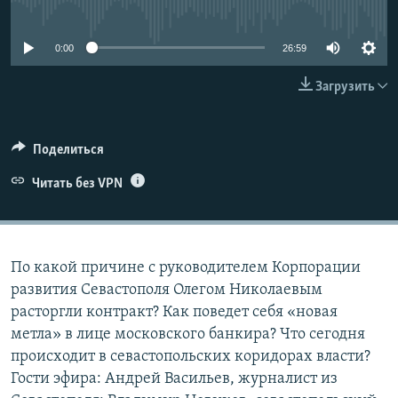
No media source currently available
ПРИСОЕДИНЯЙТЕСЬ!
ПОБЕДИТЕЛЕЙ НЕ СУДЯТ?
КРЫМ.НЕПОКОРЕННЫЙ
0:00
26:59
ELIFBE
Загрузить
УКРАИНСКАЯ ПРОБЛЕМА КРЫМА
Все сайты RFE/RL
Поделиться
Читать без VPN
По какой причине с руководителем Корпорации
развития Севастополя Олегом Николаевым
расторгли контракт? Как поведет себя «новая
метла» в лице московского банкира? Что сегодня
происходит в севастопольских коридорах власти?
Гости эфира: Андрей Васильев, журналист из