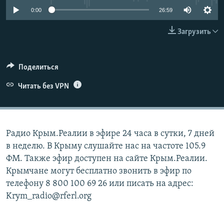
ПРИСОЕДИНЯЙТЕСЬ!
ПОБЕДИТЕЛЕЙ НЕ СУДЯТ?
0:00
26:59
КРЫМ.НЕПОКОРЕННЫЙ
Загрузить
ELIFBE
УКРАИНСКАЯ ПРОБЛЕМА КРЫМА
Поделиться
Все сайты RFE/RL
Читать без VPN
Радио Крым.Реалии в эфире 24 часа в сутки, 7 дней
в неделю. В Крыму слушайте нас на частоте 105.9
ФМ. Также эфир доступен на сайте Крым.Реалии.
Крымчане могут бесплатно звонить в эфир по
телефону 8 800 100 69 26 или писать на адрес:
Krym_radio@rferl.org