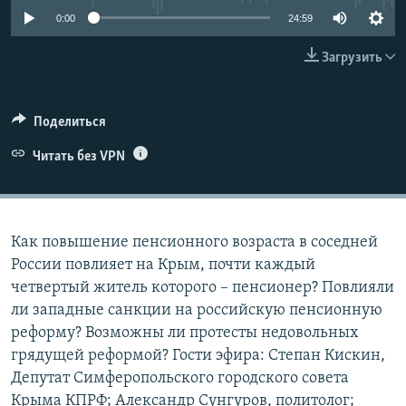
ПРИСОЕДИНЯЙТЕСЬ!
ПОБЕДИТЕЛЕЙ НЕ СУДЯТ?
0:00
24:59
КРЫМ.НЕПОКОРЕННЫЙ
Загрузить
ELIFBE
УКРАИНСКАЯ ПРОБЛЕМА КРЫМА
Поделиться
Все сайты RFE/RL
Читать без VPN
Как повышение пенсионного возраста в соседней
России повлияет на Крым, почти каждый
четвертый житель которого – пенсионер? Повлияли
ли западные санкции на российскую пенсионную
реформу? Возможны ли протесты недовольных
грядущей реформой? Гости эфира: Степан Кискин,
Депутат Симферопольского городского совета
Крыма КПРФ; Александр Сунгуров, политолог;