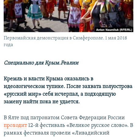
ПРИСОЕДИНЯЙТЕСЬ!
ПОБЕДИТЕЛЕЙ НЕ СУДЯТ?
КРЫМ.НЕПОКОРЕННЫЙ
ELIFBE
Первомайская демонстрация в Симферополе. 1 мая 2018
УКРАИНСКАЯ ПРОБЛЕМА КРЫМА
года
Все сайты RFE/RL
Специально для Крым.Реалии
Кремль и власти Крыма оказались в
идеологическом тупике. После захвата полуострова
«русский мир» себя исчерпал, а подходящую
замену найти пока не удается.
В Ялте под патронатом Совета Федерации России
проходит
12-й фестиваль «Великое русское слово». В
рамках фестиваля провели «Ливадийский