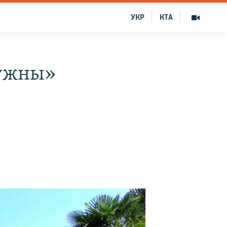
УКР
КТА
нужны»