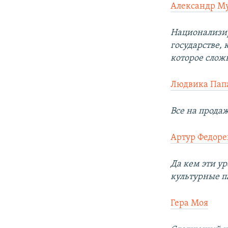
Александр М
Национализир
государстве,
которое слож
Людвика Пап
Все на прода
Артур Федоре
Да кем эти ур
культурные п
Гера Моя