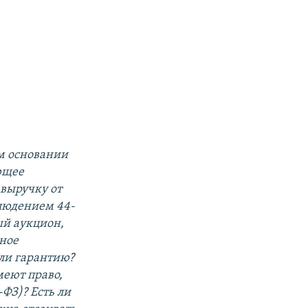
м основании
ющее
 выручку от
облюдением 44-
ый аукцион,
жное
или гарантию?
меют право,
-ФЗ)? Есть ли