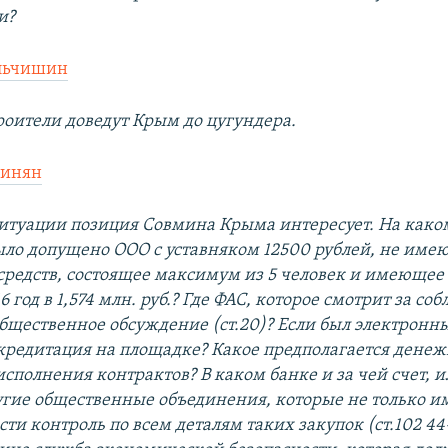
и?
льчишин
роители доведут Крым до цугундера.
ринян
ситуации позиция Совмина Крыма интересует. На како
ыло допущено ООО с уставняком 12500 рублей, не име
средств, состоящее максимум из 5 человек и имеющее
6 год в 1,574 млн. руб.? Где ФАС, которое смотрит за с
общественное обсуждение (ст.20)? Если был электронн
ккредитация на площадке? Какое предполагается дене
исполнения контрактов? В каком банке и за чей счет, 
угие общественные объединения, которые не только и
ти контроль по всем деталям таких закупок (ст.102 44