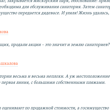
г, закрывается мисхорский парк, обоснование: при
еобходима для обслуживания санатория. Затем санато
ущество передается дядевасе. И уляля! Жизнь удалась, 
мова
ущих, продали акции – это значит и землю санаториев?
ашкалова
атории весьма и весьма неплохи. А уж местоположение
е первая линия, с большими собственными пляжами.
ры оценивают по продажной стоимости, а госимущество