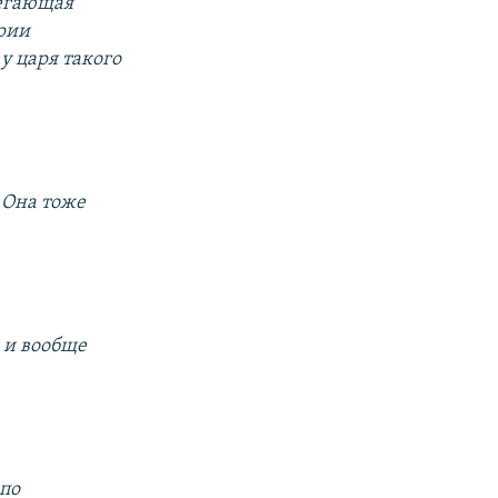
легающая
рии
у царя такого
 Она тоже
 и вообще
 по