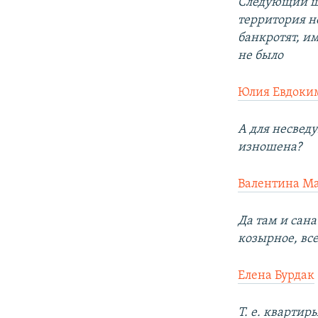
Следующий ша
территория н
банкротят, им
не было
Юлия Евдоки
А для несвед
изношена?
Валентина М
Да там и сан
козырное, вс
Елена Бурдак
Т. е. кварти