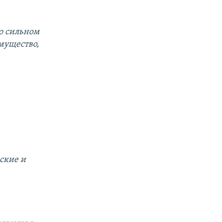
о сильном
имущество,
еские и