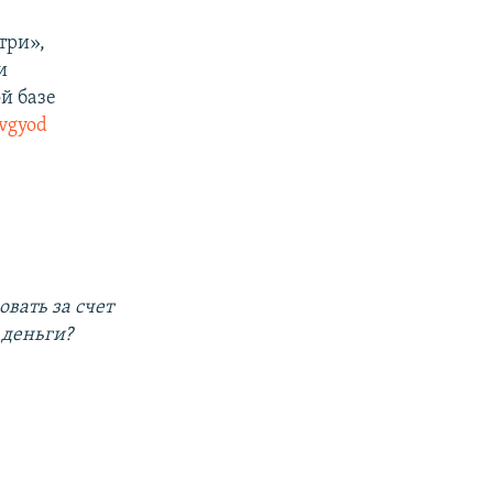
три»,
и
й базе
tvgyod
вать за счет
 деньги?