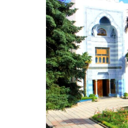
ПОБЕДИТЕЛЕЙ НЕ СУДЯТ?
КРЫМ.НЕПОКОРЕННЫЙ
ELIFBE
УКРАИНСКАЯ ПРОБЛЕМА КРЫМА