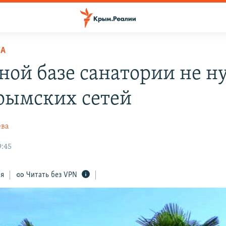
НА
ной базе санатории не 
крымских сетей
ева
9:45
ся
Читать без VPN