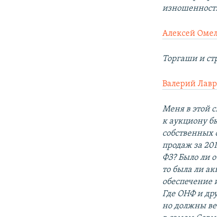
изношенност
Алексей Оме
Торгаши и ст
Валерий Лав
Меня в этой 
к аукциону б
собственных 
продаж за 201
ФЗ? Было ли 
то была ли а
обеспечение 
Где ОНФ и др
но должны вес