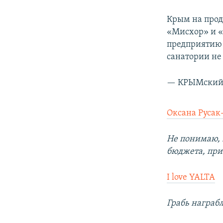
Крым на прод
«Мисхор» и 
предприятию 
санатории не
— КРЫМский 
Оксана Русак
Не понимаю, 
бюджета, при
I love YALTA
Грабь награб