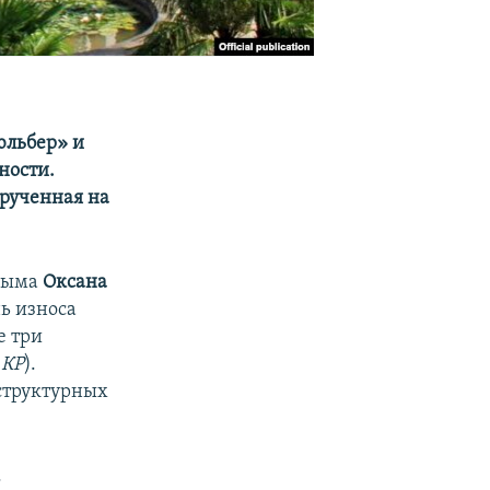
юльбер» и
ности.
ырученная на
Крыма
Оксана
ь износа
е три
–
КР
).
структурных
.