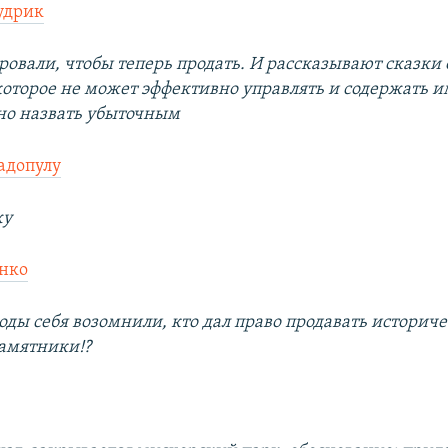
удрик
овали, чтобы теперь продать. И рассказывают сказки 
 которое не может эффективно управлять и содержать 
но назвать убыточным
адопулу
жу
нко
оды себя возомнили, кто дал право продавать историч
амятники!?