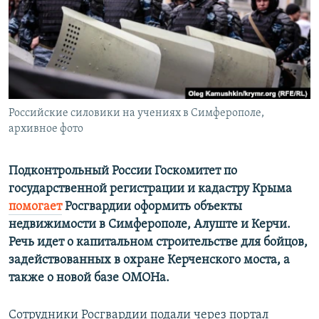
ПРИСОЕДИНЯЙТЕСЬ!
ПОБЕДИТЕЛЕЙ НЕ СУДЯТ?
КРЫМ.НЕПОКОРЕННЫЙ
ELIFBE
УКРАИНСКАЯ ПРОБЛЕМА КРЫМА
Все сайты RFE/RL
Российские силовики на учениях в Симферополе,
архивное фото
Подконтрольный России Госкомитет по
государственной регистрации и кадастру Крыма
помогает
Росгвардии оформить объекты
недвижимости в Симферополе, Алуште и Керчи.
Речь идет о капитальном строительстве для бойцов,
задействованных в охране Керченского моста, а
также о новой базе ОМОНа.
Сотрудники Росгвардии подали через портал