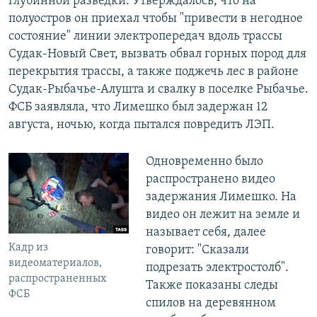
глубинной разведки. Утверждалось, что на
полуостров он приехал чтобы "привести в негодное
состояние" линии электропередач вдоль трассы
Судак-Новый Свет, вызвать обвал горных пород для
перекрытия трассы, а также поджечь лес в районе
Судак-Рыбачье-Алушта и свалку в поселке Рыбачье.
ФСБ заявляла, что Лимешко был задержан 12
августа, ночью, когда пытался повредить ЛЭП.
Одновременно было
распространено видео
задержания Лимешко. На
видео он лежит на земле и
называет себя, далее
Кадр из
говорит: "Сказали
видеоматериалов,
подрезать электростолб".
распространенных
Также показаны следы
ФСБ
спилов на деревянном