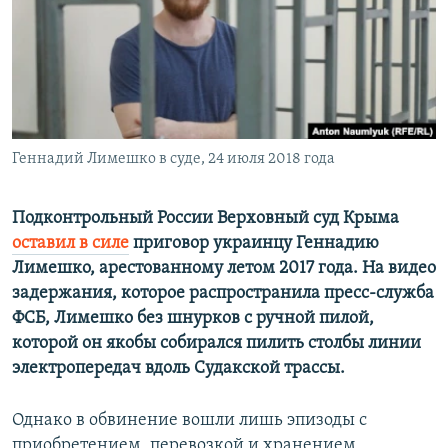
ПРИСОЕДИНЯЙТЕСЬ!
ПОБЕДИТЕЛЕЙ НЕ СУДЯТ?
КРЫМ.НЕПОКОРЕННЫЙ
ELIFBE
УКРАИНСКАЯ ПРОБЛЕМА КРЫМА
Все сайты RFE/RL
Геннадий Лимешко в суде, 24 июля 2018 года
Подконтрольный России Верховный суд Крыма
оставил в силе
приговор украинцу Геннадию
Лимешко, арестованному летом 2017 года. На видео
задержания, которое распространила пресс-служба
ФСБ, Лимешко без шнурков с ручной пилой,
которой он якобы собирался пилить столбы линии
электропередач вдоль Судакской трассы.
Однако в обвинение вошли лишь эпизоды с
приобретением, перевозкой и хранением