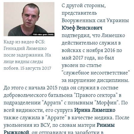
С другой стороны,
представитель
Вооруженных сил Украины
Юзеф Венскович
подтвердил, что Лимешко
Кадр из видео ФСБ:
действительно служил в
Геннадий Лимешко
войсках с ноября 2016 по
после задержания. На
май 2017 года, но был
лице видны следы
уволен по статье
побоев. 15 августа 2017
"служебное несоответствие"
за нарушение дисциплины.
До этого с начала 2015 года он служил в составе
добровольческого батальона "Правого сектора" в
подразделении "Аррата" с позывным "Морфин". По
всей видимости, его супруга
Ирина Лимешко
также служила в "Аррате" в качестве медика. После
увольнения из ВСУ, по словам матери
Риммы
Рыжковой
, он отправился на заработки в