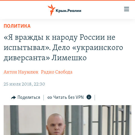
Доступность
ссылки
Вернуться
ПОЛИТИКА
к
НОВОСТИ
«Я вражды к народу России не
основному
СПЕЦПРОЕКТЫ
содержанию
испытывал». Дело «украинского
ВОДА
Вернутся
ГРУЗ 200
диверсанта» Лимешко
к
ИСТОРИЯ
КАРТА ВОЕННЫХ ОБЪЕКТОВ КРЫМА
главной
Антон Наумлюк
Радио Свобода
ЕЩЕ
11 ЛЕТ ОККУПАЦИИ КРЫМА. 11 ИСТОРИЙ СОПРОТИВЛЕНИЯ
навигации
Вернутся
25 июля 2018, 22:30
РАДІО СВОБОДА
ИНТЕРАКТИВ
к
КАК ОБОЙТИ БЛОКИРОВКУ
ИНФОГРАФИКА
Поделиться
Читать без VPN
поиску
ТЕЛЕПРОЕКТ КРЫМ.РЕАЛИИ
Українською
СОВЕТЫ ПРАВОЗАЩИТНИКОВ
Qırımtatar
ПРОПАВШИЕ БЕЗ ВЕСТИ