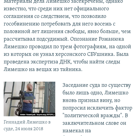
Материалы дела Лимешко засекречены, однако
известно, что среди них нет официального
соглашения со следствием, что позволило
гособвинению потребовать для него восемь с
половиной лет лишения свободы, явно больше, чем
рассчитывал подсудимый. Опознание Романюка
Лимешко проводил по трем фотографиям, на одной
из которых он узнал херсонского СБУшника. Была
проведена экспертиза ДНК, чтобы найти следы
Лимешко на вещах из тайника.
Заседание суда по существу
было лишь одно, Лимешко
вновь признал вину, но
попросил исключить фактор
"политической вражды". В
Геннадий Лимешко в
заключительном слове он
суде, 24 июля 2018
намекал на