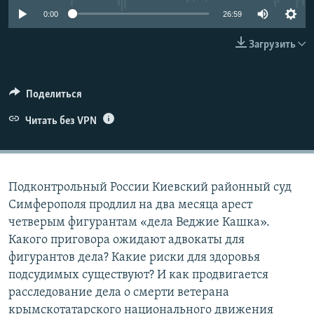
ПРИСОЕДИНЯЙТЕСЬ!
ПОБЕДИТЕЛЕЙ НЕ СУДЯТ?
0:00
26:59
КРЫМ.НЕПОКОРЕННЫЙ
Загрузить
ELIFBE
УКРАИНСКАЯ ПРОБЛЕМА КРЫМА
Поделиться
Все сайты RFE/RL
Читать без VPN
Подконтрольный России Киевский районный суд
Симферополя продлил на два месяца арест
четверым фигурантам «дела Веджие Кашка».
Какого приговора ожидают адвокаты для
фигурантов дела? Какие риски для здоровья
подсудимых существуют? И как продвигается
расследование дела о смерти ветерана
крымскотатарского национального движения