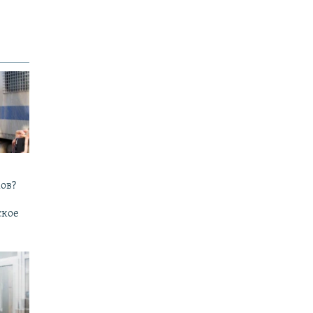
ов?
ское