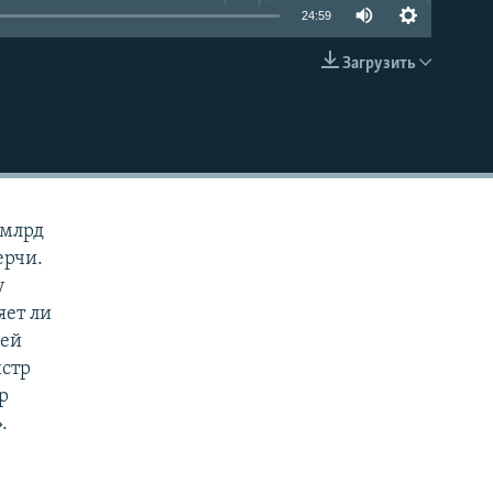
24:59
Загрузить
EMBED
 млрд
ерчи.
у
яет ли
ней
истр
р
.