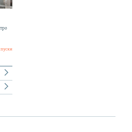
утро
ыпуски