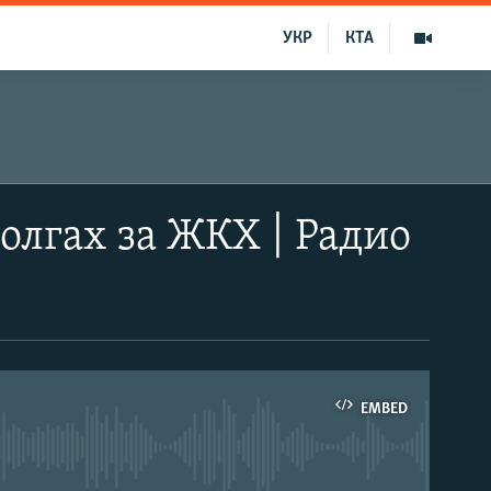
УКР
КТА
олгах за ЖКХ | Радио
EMBED
able