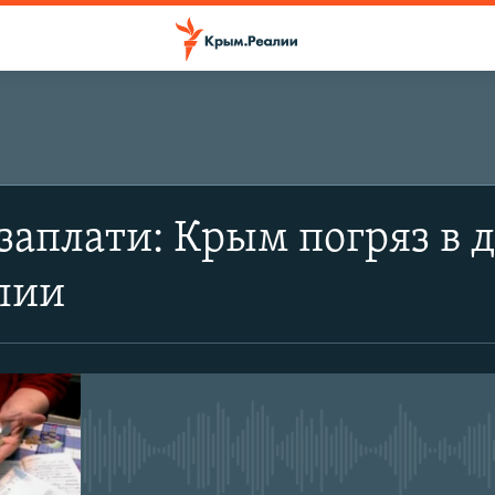
заплати: Крым погряз в д
лии
No media source currently avail