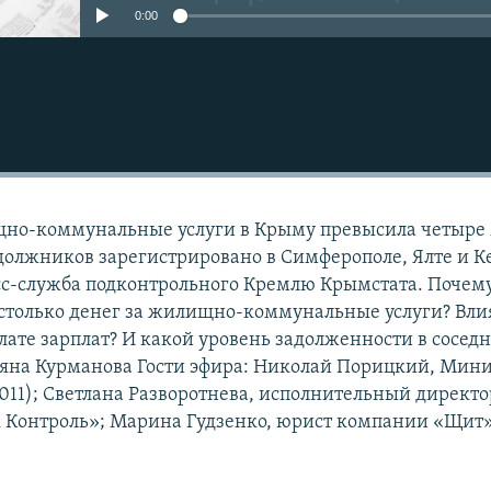
0:00
щно-коммунальные услуги в Крыму превысила четыре
 должников зарегистрировано в Симферополе, Ялте и К
сс-служба подконтрольного Кремлю Крымстата. Почем
столько денег за жилищно-коммунальные услуги? Вли
лате зарплат? И какой уровень задолженности в сосед
ьяна Курманова Гости эфира: Николай Порицкий, Мин
11); Светлана Разворотнева, исполнительный директо
 Контроль»; Марина Гудзенко, юрист компании «Щит»