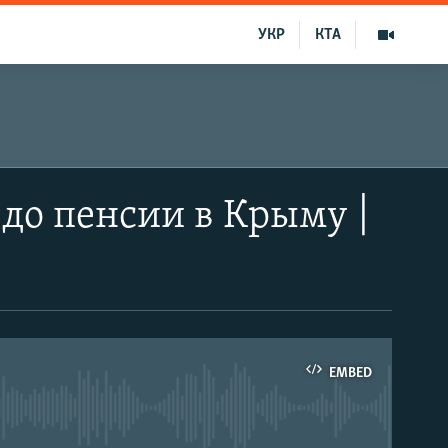
УКР
КТА
до пенсии в Крыму |
EMBED
able