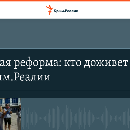
я реформа: кто доживет 
ым.Реалии
No media source currently avail