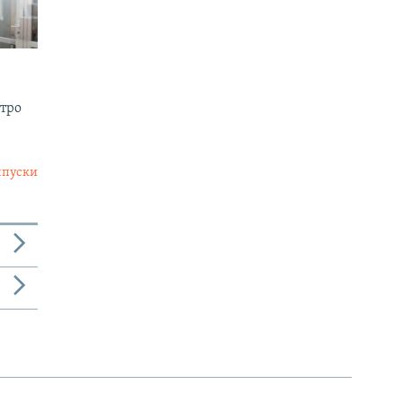
утро
ыпуски