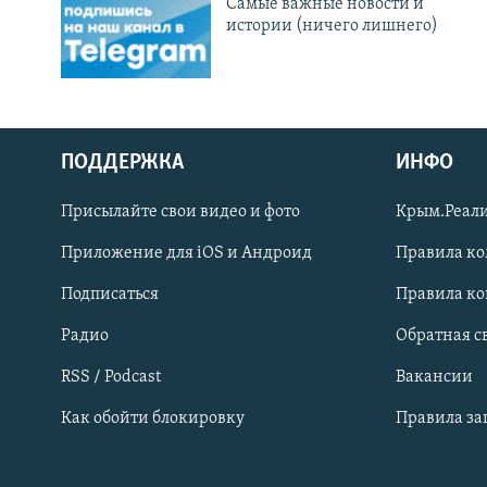
Cамые важные новости и
истории (ничего лишнего)
ПОДДЕРЖКА
ИНФО
Українською
Присылайте свои видео и фото
Крым.Реали
Qırımtatar
Приложение для iOS и Андроид
Правила к
Подписаться
Правила к
ПРИСОЕДИНЯЙТЕСЬ!
Радио
Обратная с
RSS / Podcast
Вакансии
Как обойти блокировку
Правила з
Все сайты RFE/RL