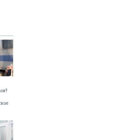
ов?
ское