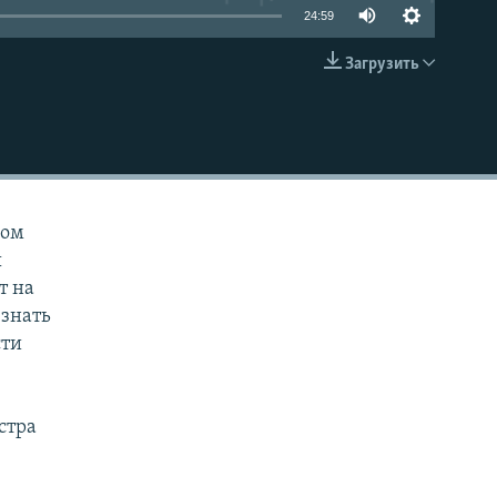
24:59
Загрузить
EMBED
ром
ы
т на
 знать
сти
стра