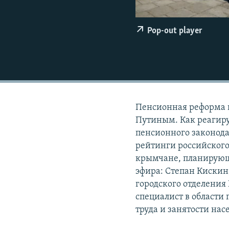
ПОБЕДИТЕЛЕЙ НЕ СУДЯТ?
КРЫМ.НЕПОКОРЕННЫЙ
Pop-out player
ELIFBE
УКРАИНСКАЯ ПРОБЛЕМА КРЫМА
Пенсионная реформа 
Путиным. Как реагиру
пенсионного законода
рейтинги российского
крымчане, планирующ
эфира: Степан Кискин
городского отделения
специалист в области
труда и занятости нас