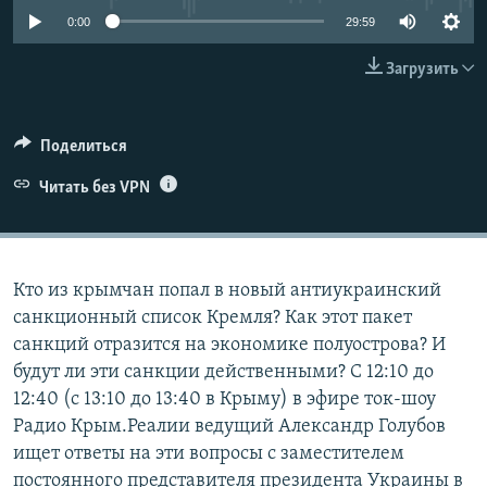
ПРИСОЕДИНЯЙТЕСЬ!
ПОБЕДИТЕЛЕЙ НЕ СУДЯТ?
0:00
29:59
КРЫМ.НЕПОКОРЕННЫЙ
Загрузить
ELIFBE
УКРАИНСКАЯ ПРОБЛЕМА КРЫМА
Поделиться
Все сайты RFE/RL
Читать без VPN
Кто из крымчан попал в новый антиукраинский
санкционный список Кремля? Как этот пакет
санкций отразится на экономике полуострова? И
будут ли эти санкции действенными? С 12:10 до
12:40 (c 13:10 до 13:40 в Крыму) в эфире ток-шоу
Радио Крым.Реалии ведущий Александр Голубов
ищет ответы на эти вопросы с заместителем
постоянного представителя президента Украины в