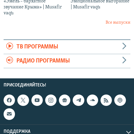
«Эмель – бархатное
Эмоциональное выгорание
звучание Крыма» | Musafir
| Musafir vaqtı
vaqtı
Все выпуски
ТВ ПРОГРАММЫ
РАДИО ПРОГРАММЫ
ПРИСОЕДИНЯЙТЕСЬ!
ПОДДЕРЖКА