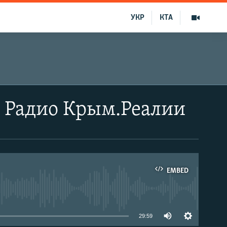
УКР
КТА
 | Радио Крым.Реалии
EMBED
able
29:59