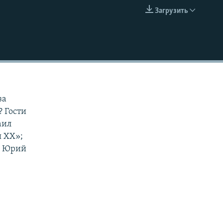
Загрузить
EMBED
за
 Гости
аил
я ХХ»;
; Юрий