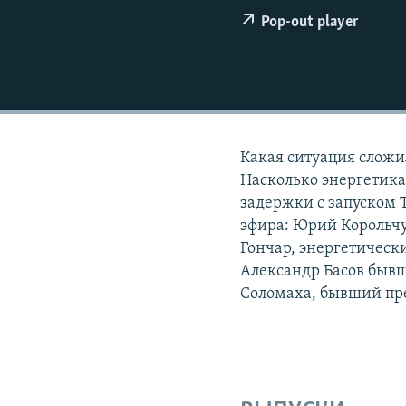
ПОБЕДИТЕЛЕЙ НЕ СУДЯТ?
Pop-out player
КРЫМ.НЕПОКОРЕННЫЙ
ELIFBE
УКРАИНСКАЯ ПРОБЛЕМА КРЫМА
Какая ситуация сложи
Насколько энергетика
задержки с запуском 
эфира: Юрий Корольчу
Гончар, энергетическ
Александр Басов быв
Соломаха, бывший пр