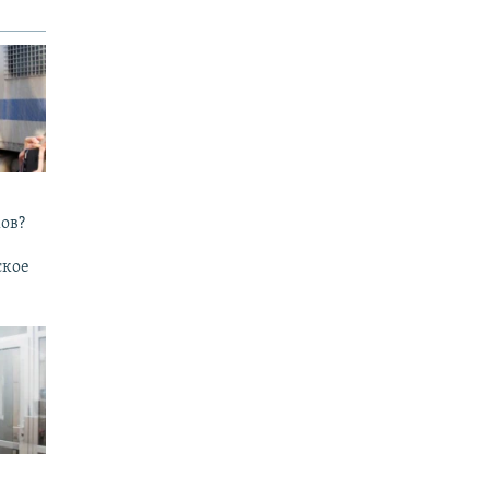
ов?
ское