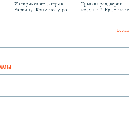
Из сирийского лагеря в
Крым в преддверии
Украину | Крымское утро
коллапса? | Крымское 
Все в
Ы
АММЫ