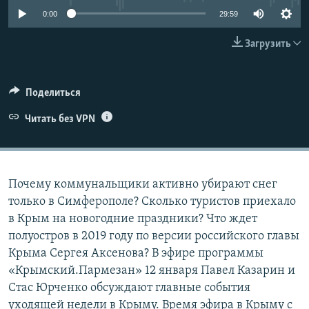
ПРИСОЕДИНЯЙТЕСЬ!
ПОБЕДИТЕЛЕЙ НЕ СУДЯТ?
0:00
29:59
КРЫМ.НЕПОКОРЕННЫЙ
Загрузить
ELIFBE
УКРАИНСКАЯ ПРОБЛЕМА КРЫМА
Поделиться
Все сайты RFE/RL
Читать без VPN
Почему коммунальщики активно убирают снег
только в Симферополе? Сколько туристов приехало
в Крым на новогодние праздники? Что ждет
полуостров в 2019 году по версии российского главы
Крыма Сергея Аксенова? В эфире программы
«Крымский.Пармезан» 12 января Павел Казарин и
Стас Юрченко обсуждают главные события
уходящей недели в Крыму. Время эфира в Крыму с