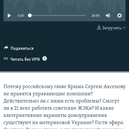
No media source currently available
ПРИСОЕДИНЯЙТЕСЬ!
ПОБЕДИТЕЛЕЙ НЕ СУДЯТ?
КРЫМ.НЕПОКОРЕННЫЙ
0:00
26:59
ELIFBE
Загрузить
УКРАИНСКАЯ ПРОБЛЕМА КРЫМА
Все сайты RFE/RL
Поделиться
Читать без VPN
Почему российскому главе Крыма Сергею Аксенову
не нравятся управляющие компании?
Действительно ли с ними есть проблемы? Смогут
ли в 21 веке работать советские ЖЭКи? И какие
альтернативные варианты домоуправления
существуют на материковой Украине? Гости эфира: