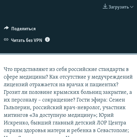
ПРИСОЕДИНЯЙТЕСЬ!
ПОБЕДИТЕЛЕЙ НЕ СУДЯТ?
Загрузить
КРЫМ.НЕПОКОРЕННЫЙ
ELIFBE
Поделиться
УКРАИНСКАЯ ПРОБЛЕМА КРЫМА
Читать без VPN
Все сайты RFE/RL
Что представляют из себя российские стандарты в
сфере медицины? Как отсутствие у медучреждений
лицензий отражается на врачах и пациентах?
Грозит ли половине крымских больниц закрытие, а
их персоналу – сокращение? Гости эфира: Семен
Гальперин, российский врач-невролог, участник
митингов «За доступную медицину»; Юрий
Искренко, бывший главный детский ЛОР Центра
охраны здоровья матери и ребенка в Севастополе;