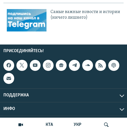
Cамые важные новости и истории
(ничего лишнего)
ПРИСОЕДИНЯЙТЕСЬ!
ПОДДЕРЖКА
ИНФО
UTC+3
Copyright Крым.Реалии, 2026 | Все права защищены.
КТА
УКР