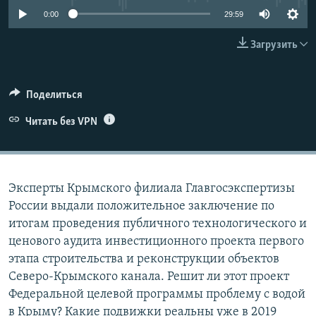
ПРИСОЕДИНЯЙТЕСЬ!
ПОБЕДИТЕЛЕЙ НЕ СУДЯТ?
0:00
29:59
КРЫМ.НЕПОКОРЕННЫЙ
Загрузить
ELIFBE
УКРАИНСКАЯ ПРОБЛЕМА КРЫМА
Поделиться
Все сайты RFE/RL
Читать без VPN
Эксперты Крымского филиала Главгосэкспертизы
России выдали положительное заключение по
итогам проведения публичного технологического и
ценового аудита инвестиционного проекта первого
этапа строительства и реконструкции объектов
Северо-Крымского канала. Решит ли этот проект
Федеральной целевой программы проблему с водой
в Крыму? Какие подвижки реальны уже в 2019