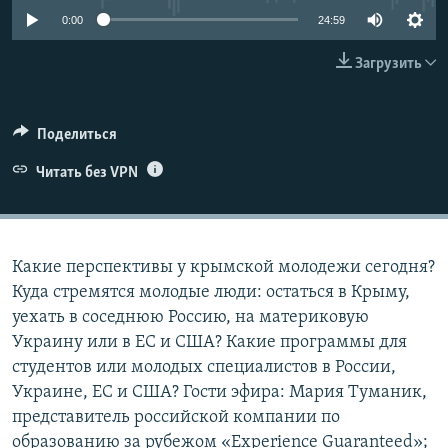
ПРИСОЕДИНЯЙТЕСЬ!
ПОБЕДИТЕЛЕЙ НЕ СУДЯТ?
0:00
24:59
КРЫМ.НЕПОКОРЕННЫЙ
Загрузить
ELIFBE
УКРАИНСКАЯ ПРОБЛЕМА КРЫМА
Поделиться
Все сайты RFE/RL
Читать без VPN
Какие перспективы у крымской молодежи сегодня?
Куда стремятся молодые люди: остаться в Крыму,
уехать в соседнюю Россию, на материковую
Украину или в ЕС и США? Какие программы для
студентов или молодых специалистов в России,
Украине, ЕС и США? Гости эфира: Мария Туманик,
представитель российской компании по
образованию за рубежом «Experience Guaranteed»;