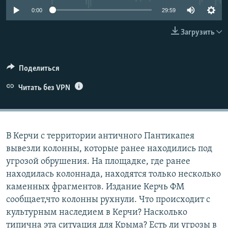
ПРИСОЕДИНЯЙТЕСЬ!
ПОБЕДИТЕЛЕЙ НЕ СУДЯТ?
0:00
29:59
КРЫМ.НЕПОКОРЕННЫЙ
Загрузить
ELIFBE
УКРАИНСКАЯ ПРОБЛЕМА КРЫМА
Поделиться
Все сайты RFE/RL
Читать без VPN
В Керчи с территории античного Пантикапея
вывезли колонны, которые ранее находились под
угрозой обрушения. На площадке, где ранее
находилась колоннада, находятся только несколько
каменных фрагментов. Издание Керчь ФМ
сообщает,что колонны рухнули. Что происходит с
культурным наследием в Керчи? Насколько
типична эта ситуация для Крыма? Есть ли угрозы в