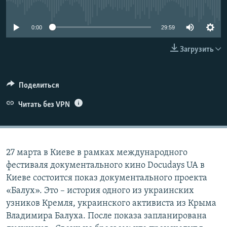
No media source currently available
ПРИСОЕДИНЯЙТЕСЬ!
ПОБЕДИТЕЛЕЙ НЕ СУДЯТ?
КРЫМ.НЕПОКОРЕННЫЙ
0:00
29:59
ELIFBE
Загрузить
УКРАИНСКАЯ ПРОБЛЕМА КРЫМА
Все сайты RFE/RL
Поделиться
Читать без VPN
27 марта в Киеве в рамках международного
фестиваля документального кино Docudays UA в
Киеве состоится показ документального проекта
«Балух». Это – история одного из украинских
узников Кремля, украинского активиста из Крыма
Владимира Балуха. После показа запланирована