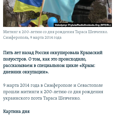
ПРИСОЕДИНЯЙТЕСЬ!
ПОБЕДИТЕЛЕЙ НЕ СУДЯТ?
КРЫМ.НЕПОКОРЕННЫЙ
ELIFBE
Митинг к 200-летию со дня рождения Тараса Шевченко.
УКРАИНСКАЯ ПРОБЛЕМА КРЫМА
Симферополь, 9 марта 2014 года
Все сайты RFE/RL
Пять лет назад Россия оккупировала Крымский
полуостров. О том, как это происходило,
рассказываем в специальном цикле «Крым:
дневник оккупации».
9 марта 2014 года в Симферополе и Севастополе
прошли митинги к 200-летию со дня рождения
украинского поэта Тараса Шевченко.
Картина дня