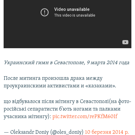
Украинский гимн в Севастополе, 9 марта 2014 года
После митинга произошла драка между
проукраинскими активистами и «казаками».
що відбувалося після мітингу в Севастополі(на фото-
російські сепаратисти б'ють ногами та палками
учасника мітингу):
pic.twitter.com/rePKfM60If
— Oleksandr Doniy (@oles_doniy)
10 березня 2014 р.