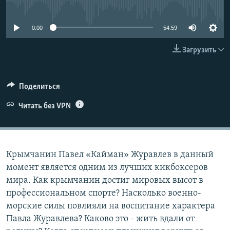
No media source currently available
ПРИСОЕДИНЯЙТЕСЬ!
ПОБЕДИТЕЛЕЙ НЕ СУДЯТ?
КРЫМ.НЕПОКОРЕННЫЙ
0:00
54:59
ELIFBE
Загрузить
УКРАИНСКАЯ ПРОБЛЕМА КРЫМА
Все сайты RFE/RL
Поделиться
Читать без VPN
Крымчанин Павел «Кайман» Журавлев в данный
момент является одним из лучших кикбоксеров
мира. Как крымчанин достиг мировых высот в
профессиональном спорте? Насколько военно-
морские силы повлияли на воспитание характера
Павла Журавлева? Каково это - жить вдали от