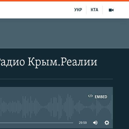
УКР
КТА
 Радио Крым.Реалии
EMBED
able
29:59