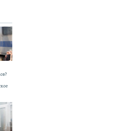
ов?
ское