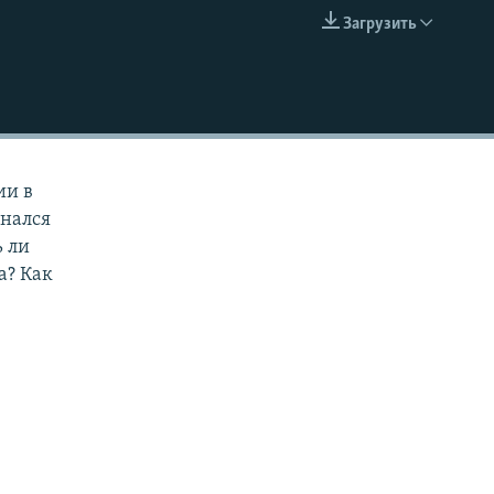
Загрузить
EMBED
ии в
инался
ь ли
а? Как