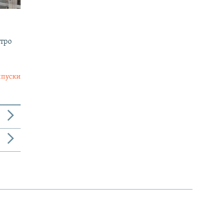
утро
ыпуски