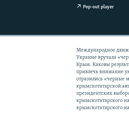
ПОБЕДИТЕЛЕЙ НЕ СУДЯТ?
Pop-out player
КРЫМ.НЕПОКОРЕННЫЙ
ELIFBE
УКРАИНСКАЯ ПРОБЛЕМА КРЫМА
Международное движе
Украине вручала «че
Крым. Каковы результ
привлечь внимание ук
отразились «черные м
крымскотатарской авт
президентских выборо
крымскотатарского на
крымскотатарского на