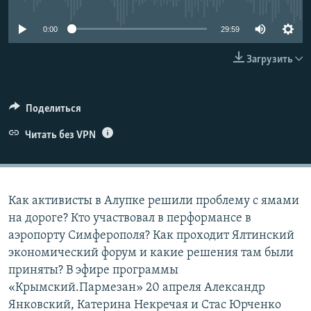
No media source currently available
ПРИСОЕДИНЯЙТЕСЬ!
ПОБЕДИТЕЛЕЙ НЕ СУДЯТ?
0:00
29:59
КРЫМ.НЕПОКОРЕННЫЙ
Загрузить
ELIFBE
УКРАИНСКАЯ ПРОБЛЕМА КРЫМА
Все сайты RFE/RL
Поделиться
Читать без VPN
Как активисты в Алупке решили проблему с ямами
на дороге? Кто участвовал в перформансе в
аэропорту Симферополя? Как проходит Ялтинский
экономический форум и какие решения там были
приняты? В эфире программы
«Крымский.Пармезан» 20 апреля Александр
Янковский, Катерина Некречая и Стас Юрченко