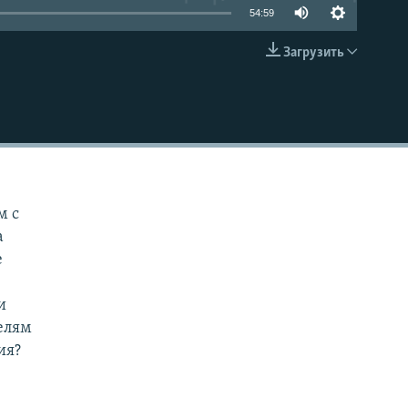
54:59
Загрузить
EMBED
м с
а
е
и
елям
ия?