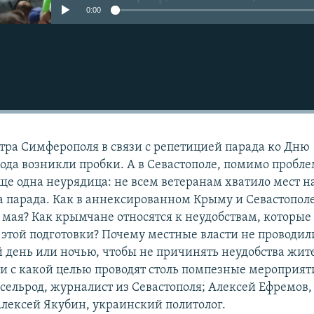
0:00
тра Симферополя в связи с репетицией парада ко Дню
ода возникли пробки. А в Севастополе, помимо пробле
ще одна неурядица: не всем ветеранам хватило мест н
а парада. Как в аннексированном Крыму и Севастопол
9 мая? Как крымчане относятся к неудобствам, которые
е этой подготовки? Почему местные власти не проводил
 день или ночью, чтобы не причинять неудобства жит
о и с какой целью проводят столь помпезные мероприят
ксельрод, журналист из Севастополя; Алексей Ефремов,
лексей Якубин, украинский политолог.