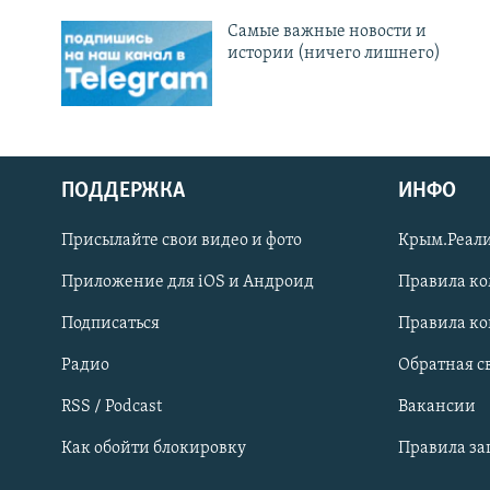
Cамые важные новости и
истории (ничего лишнего)
ПОДДЕРЖКА
ИНФО
Українською
Присылайте свои видео и фото
Крым.Реали
Qırımtatar
Приложение для iOS и Андроид
Правила к
Подписаться
Правила к
ПРИСОЕДИНЯЙТЕСЬ!
Радио
Обратная с
RSS / Podcast
Вакансии
Как обойти блокировку
Правила з
Все сайты RFE/RL