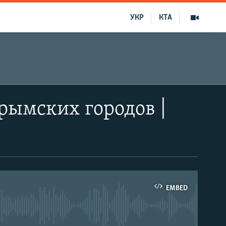
УКР
КТА
рымских городов |
EMBED
able