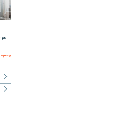
утро
ыпуски