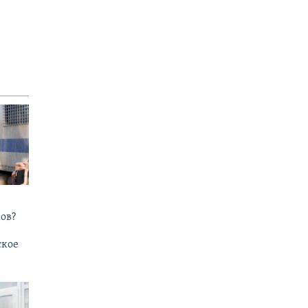
ов?
ское