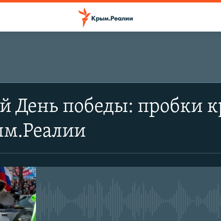
 День победы: пробки к
ым.Реалии
No media source currently avail