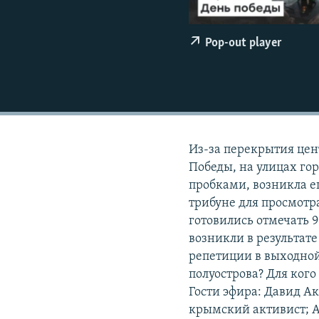
ПОБЕДИТЕЛЕЙ НЕ СУДЯТ?
КРЫМ.НЕПОКОРЕННЫЙ
Pop-out player
ELIFBE
УКРАИНСКАЯ ПРОБЛЕМА КРЫМА
Из-за перекрытия цен
Победы, на улицах гор
пробками, возникла е
трибуне для просмотр
готовились отмечать 
возникли в результат
репетиции в выходной
полуострова? Для ког
Гости эфира: Давид А
крымский активист; А