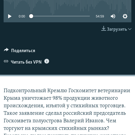
No media source currently available
ПРИСОЕДИНЯЙТЕСЬ!
ПОБЕДИТЕЛЕЙ НЕ СУДЯТ?
КРЫМ.НЕПОКОРЕННЫЙ
0:00
54:59
ELIFBE
Загрузить
УКРАИНСКАЯ ПРОБЛЕМА КРЫМА
Все сайты RFE/RL
Поделиться
Читать без VPN
Подконтрольный Кремлю Госкомитет ветеринарии
Крыма уничтожает 98% продукции животного
происхождения, изъятой у стихийных торговцев.
Такое заявление сделал российский председатель
Госкомвета полуострова Валерий Иванов. Чем
торгуют на крымских стихийных рынках?