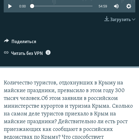
0:00
54:59
ELIFBE
Загрузить
УКРАИНСКАЯ ПРОБЛЕМА КРЫМА
Все сайты RFE/RL
Поделиться
Читать без VPN
Количество туристов, отдохнувших в Крыму на
майские праздники, превысило в этом году 300
тысяч человек.Об этом заявили в российском
министерстве курортов и туризма Крыма. Сколько
на самом деле туристов приехало в Крым на
майские праздники? Действительно ли есть рост
приезжающих как сообщают в российских
ведомствах по Крыму? Что способствует