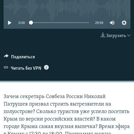
ПРИСОЕДИНЯЙТЕСЬ!
ПОБЕДИТЕЛЕЙ НЕ СУДЯТ?
No media source currently available
КРЫМ.НЕПОКОРЕННЫЙ
0:00
29:59
ELIFBE
Загрузить
УКРАИНСКАЯ ПРОБЛЕМА КРЫМА
Все сайты RFE/RL
Поделиться
Читать без VPN
Зачем секретарь Совбеза России Николай
Патрушев призвал строить вытрезвители на
полуострове? Сколько туристов уже успело посетить
Крым по версии российских властей? В каком
городе Крыма самая вкусная выпечка? Время эфира