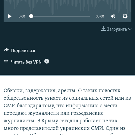
No media source currently available
ПРИСОЕДИНЯЙТЕСЬ!
ПОБЕДИТЕЛЕЙ НЕ СУДЯТ?
КРЫМ.НЕПОКОРЕННЫЙ
0:00
30:00
ELIFBE
Загрузить
УКРАИНСКАЯ ПРОБЛЕМА КРЫМА
Все сайты RFE/RL
Поделиться
Читать без VPN
Обыски, задержания, аресты. О таких новостях
общественность узнает из социальных сетей или из
СМИ благодаря тому, что информацию с места
передают журналисты или гражданские
журналисты. В Крыму сегодня работает не так
много представителей украинских СМИ. Один из