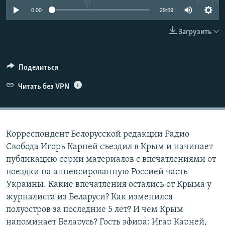
ПРИСОЕДИНЯЙТЕСЬ!
ПОБЕДИТЕЛЕЙ НЕ СУДЯТ?
0:00
29:59
КРЫМ.НЕПОКОРЕННЫЙ
Загрузить
ELIFBE
УКРАИНСКАЯ ПРОБЛЕМА КРЫМА
Поделиться
Все сайты RFE/RL
Читать без VPN
Корреспондент Белорусской редакции Радио
Свобода Игорь Карней съездил в Крым и начинает
публикацию серии материалов с впечатлениями от
поездки на аннексированную Россией часть
Украины. Какие впечатления остались от Крыма у
журналиста из Беларуси? Как изменился
полуостров за последние 5 лет? И чем Крым
напоминает Беларусь? Гость эфира: Игар Карней,