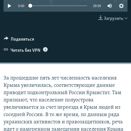
ПРИСОЕДИНЯЙТЕСЬ!
ПОБЕДИТЕЛЕЙ НЕ СУДЯТ?
0:00
29:59
КРЫМ.НЕПОКОРЕННЫЙ
Загрузить
ELIFBE
УКРАИНСКАЯ ПРОБЛЕМА КРЫМА
Поделиться
Все сайты RFE/RL
Читать без VPN
За прошедшие пять лет численность населения
Крыма увеличилась, соответствующие данные
приводит подконтрольный России Крымстат. Там
признают, что население полуострова
увеличивается за счет переезда в Крым людей из
соседней России. В то же время, по данным ряда
украинских активистов и правозащитников, речь
идет о намеренном замещении населения Крыма