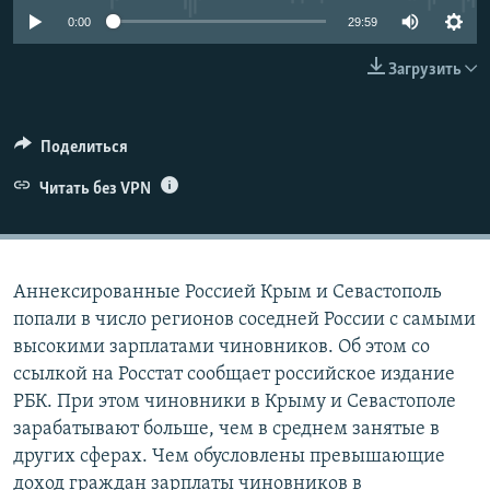
ПРИСОЕДИНЯЙТЕСЬ!
ПОБЕДИТЕЛЕЙ НЕ СУДЯТ?
0:00
29:59
КРЫМ.НЕПОКОРЕННЫЙ
Загрузить
ELIFBE
УКРАИНСКАЯ ПРОБЛЕМА КРЫМА
Поделиться
Все сайты RFE/RL
Читать без VPN
Аннексированные Россией Крым и Севастополь
попали в число регионов соседней России с самыми
высокими зарплатами чиновников. Об этом со
ссылкой на Росстат сообщает российское издание
РБК. При этом чиновники в Крыму и Севастополе
зарабатывают больше, чем в среднем занятые в
других сферах. Чем обусловлены превышающие
доход граждан зарплаты чиновников в