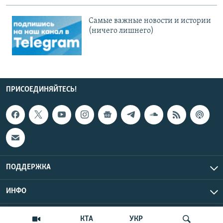
Cамые важные новости и истории
(ничего лишнего)
ПРИСОЕДИНЯЙТЕСЬ!
ПОДДЕРЖКА
ИНФО
UTC+3
Copyright Крым.Реалии, 2026 | Все права защищены.
КТА
УКР