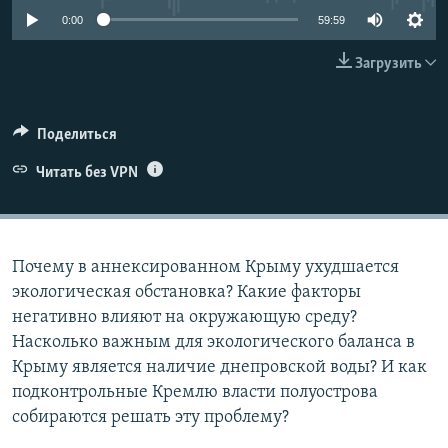
ПРИСОЕДИНЯЙТЕСЬ!
ПОБЕДИТЕЛЕЙ НЕ СУДЯТ?
0:00
59:59
КРЫМ.НЕПОКОРЕННЫЙ
Загрузить
ELIFBE
УКРАИНСКАЯ ПРОБЛЕМА КРЫМА
Поделиться
Все сайты RFE/RL
Читать без VPN
Почему в аннексированном Крыму ухудшается
экологическая обстановка? Какие факторы
негативно влияют на окружающую среду?
Насколько важным для экологического баланса в
Крыму является наличие днепровской воды? И как
подконтрольные Кремлю власти полуострова
собираются решать эту проблему?