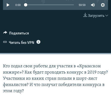
ПРИСОЕДИНЯЙТЕСЬ!
ПОБЕДИТЕЛЕЙ НЕ СУДЯТ?
0:00
59:59
КРЫМ.НЕПОКОРЕННЫЙ
Загрузить
ELIFBE
УКРАИНСКАЯ ПРОБЛЕМА КРЫМА
Поделиться
Все сайты RFE/RL
Читать без VPN
Кто подал свои работы для участия в «Крымском
инжире»? Как будет проходить конкурс в 2019 году?
Участники из каких стран попали в шорт-лист
финалистов? И что получат победители конкурса в
этом году?