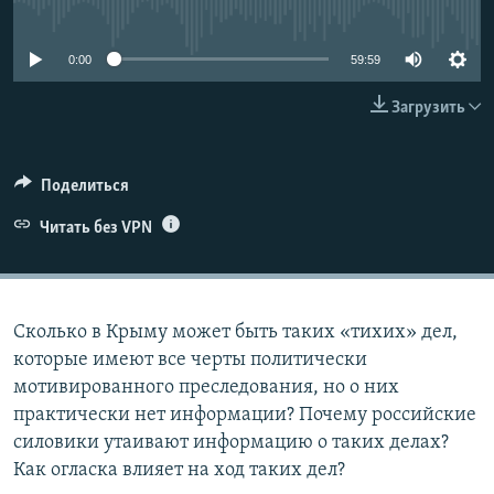
No media source currently available
ПРИСОЕДИНЯЙТЕСЬ!
ПОБЕДИТЕЛЕЙ НЕ СУДЯТ?
КРЫМ.НЕПОКОРЕННЫЙ
0:00
59:59
ELIFBE
Загрузить
УКРАИНСКАЯ ПРОБЛЕМА КРЫМА
Все сайты RFE/RL
Поделиться
Читать без VPN
Сколько в Крыму может быть таких «тихих» дел,
которые имеют все черты политически
мотивированного преследования, но о них
практически нет информации? Почему российские
силовики утаивают информацию о таких делах?
Как огласка влияет на ход таких дел?