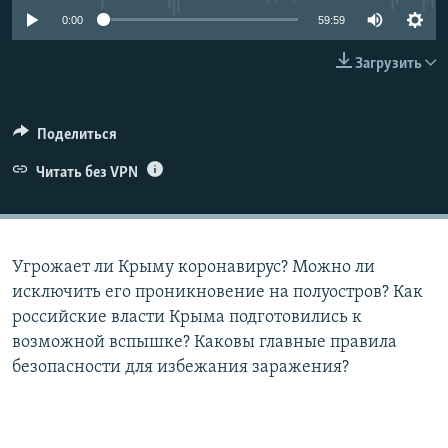
ПРИСОЕДИНЯЙТЕСЬ!
ПОБЕДИТЕЛЕЙ НЕ СУДЯТ?
0:00
59:59
КРЫМ.НЕПОКОРЕННЫЙ
Загрузить
ELIFBE
УКРАИНСКАЯ ПРОБЛЕМА КРЫМА
Поделиться
Все сайты RFE/RL
Читать без VPN
Угрожает ли Крыму коронавирус? Можно ли
исключить его проникновение на полуостров? Как
российские власти Крыма подготовились к
возможной вспышке? Каковы главные правила
безопасности для избежания заражения?