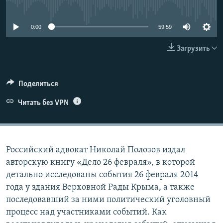
No media source currently available
ПРИСОЕДИНЯЙТЕСЬ!
ПОБЕДИТЕЛЕЙ НЕ СУДЯТ?
КРЫМ.НЕПОКОРЕННЫЙ
0:00
59:59
ELIFBE
Загрузить
УКРАИНСКАЯ ПРОБЛЕМА КРЫМА
Все сайты RFE/RL
Поделиться
Читать без VPN
Российский адвокат Николай Полозов издал
авторскую книгу «Дело 26 февраля», в которой
детально исследованы события 26 февраля 2014
года у здания Верховной Рады Крыма, а также
последовавший за ними политический уголовный
процесс над участниками событий. Как