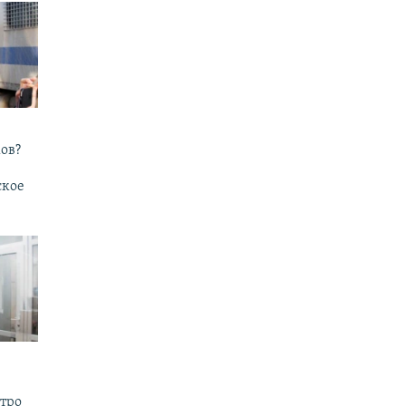
ов?
ское
утро