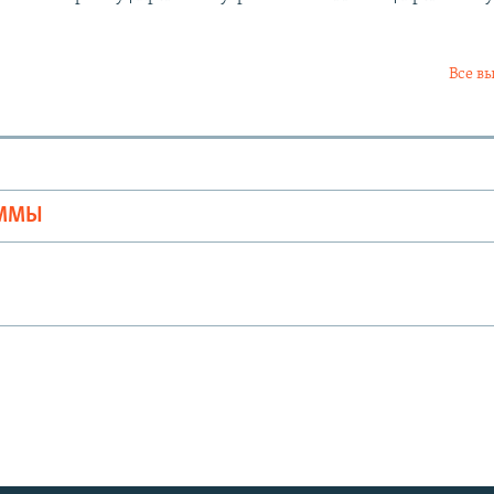
Все в
Ы
АММЫ