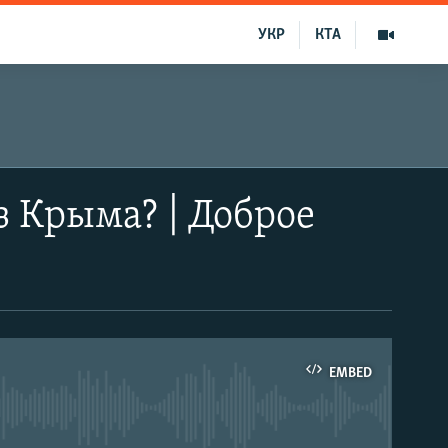
УКР
КТА
з Крыма? | Доброе
EMBED
able