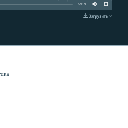
59:59
Загрузить
EMBED
тика