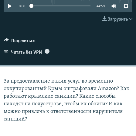
ПРИСОЕДИНЯЙТЕСЬ!
ПОБЕДИТЕЛЕЙ НЕ СУДЯТ?
0:00
44:59
КРЫМ.НЕПОКОРЕННЫЙ
Загрузить
ELIFBE
УКРАИНСКАЯ ПРОБЛЕМА КРЫМА
Поделиться
Все сайты RFE/RL
Читать без VPN
За предоставление каких услуг во временно
оккупированный Крым оштрафовали Amazon? Как
работают крымские санкции? Какие способы
находят на полуострове, чтобы их обойти? И как
можно привлечь к ответственности нарушителя
санкций?