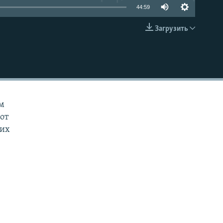
44:59
Загрузить
EMBED
ом
от
ких