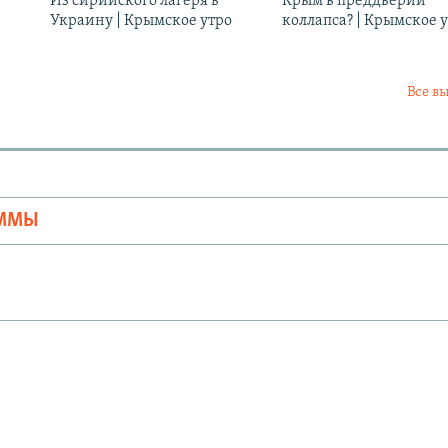
Из сирийского лагеря в
Крым в преддверии
Украину | Крымское утро
коллапса? | Крымское 
Все в
Ы
АММЫ