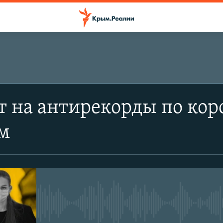
 на антирекорды по кор
ым
No media source currently avail