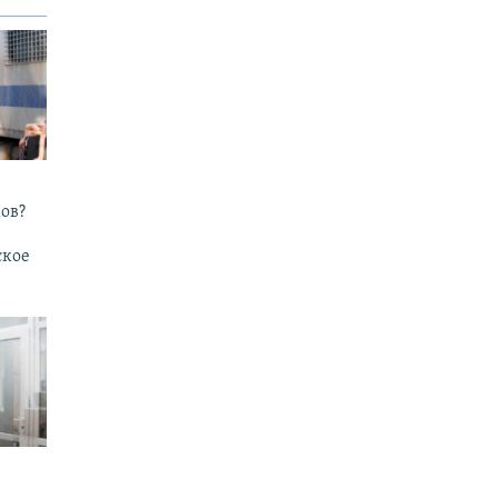
ов?
ское