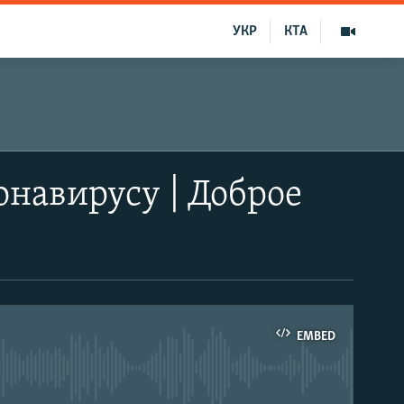
УКР
КТА
онавирусу | Доброе
EMBED
able