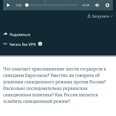
ПРИСОЕДИНЯЙТЕСЬ!
ПОБЕДИТЕЛЕЙ НЕ СУДЯТ?
0:00
44:59
КРЫМ.НЕПОКОРЕННЫЙ
Загрузить
ELIFBE
УКРАИНСКАЯ ПРОБЛЕМА КРЫМА
Поделиться
Все сайты RFE/RL
Читать без VPN
Что означает присоединение шести государств к
санкциям Евросоюза? Уместно ли говорить об
усилении санкционного режима против России?
Насколько последовательна украинская
санкционная политика? Как Россия пытается
ослабить санкционный режим?