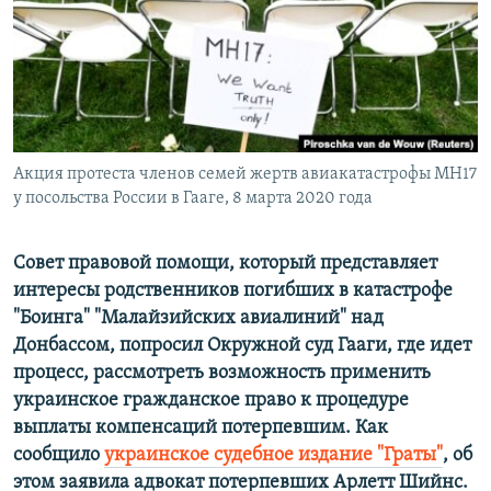
ПРИСОЕДИНЯЙТЕСЬ!
ПОБЕДИТЕЛЕЙ НЕ СУДЯТ?
КРЫМ.НЕПОКОРЕННЫЙ
ELIFBE
УКРАИНСКАЯ ПРОБЛЕМА КРЫМА
Все сайты RFE/RL
Акция протеста членов семей жертв авиакатастрофы MH17
у посольства России в Гааге, 8 марта 2020 года
Совет правовой помощи, который представляет
интересы родственников погибших в катастрофе
"Боинга" "Малайзийских авиалиний" над
Донбассом, попросил Окружной суд Гааги, где идет
процесс, рассмотреть возможность применить
украинское гражданское право к процедуре
выплаты компенсаций потерпевшим. Как
сообщило
украинское судебное издание "Граты"
, об
этом заявила адвокат потерпевших Арлетт Шийнс.