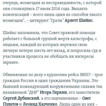
очередь, возмездия за несправедливость, с которой
они столкнулись 17 июля 2014 года. Выплата
компенсаций – всего лишь один из способов такого
возмездия", – цитируют "Граты"
Арлетт Шийнс
.
Шийнс напомнила, что Совет правовой помощи
работает с большой группой жертв катастрофы, с
людьми, каждый из которых пережил свою
личную потерю шесть лет назад, и попросила суд и
участников процесса не обобщать их интересы
заранее.
Обвиняемые по делу о крушении рейса MH17 – трое
граждан России и один гражданин Украины. Это
бывший командующий вооруженными силами так
называемой "ДНР"
Игорь Гиркин
, его заместитель
Сергей Дубинский
, а его подчиненные –
Олег
Пулатов
и
Леонид Харченко
. Лишь один из них –