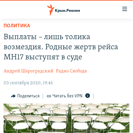
Доступность
ссылки
Вернуться
ПОЛИТИКА
к
НОВОСТИ
Выплаты – лишь толика
основному
СПЕЦПРОЕКТЫ
содержанию
возмездия. Родные жертв рейса
ВОДА
Вернутся
ГРУЗ 200
MH17 выступят в суде
к
ИСТОРИЯ
КАРТА ВОЕННЫХ ОБЪЕКТОВ КРЫМА
главной
Андрей Шароградский
Радио Свобода
ЕЩЕ
11 ЛЕТ ОККУПАЦИИ КРЫМА. 11 ИСТОРИЙ СОПРОТИВЛЕНИЯ
навигации
Вернутся
03 сентября 2020, 19:45
РАДІО СВОБОДА
ИНТЕРАКТИВ
к
КАК ОБОЙТИ БЛОКИРОВКУ
ИНФОГРАФИКА
Поделиться
Читать без VPN
поиску
ТЕЛЕПРОЕКТ КРЫМ.РЕАЛИИ
Українською
СОВЕТЫ ПРАВОЗАЩИТНИКОВ
Qırımtatar
ПРОПАВШИЕ БЕЗ ВЕСТИ