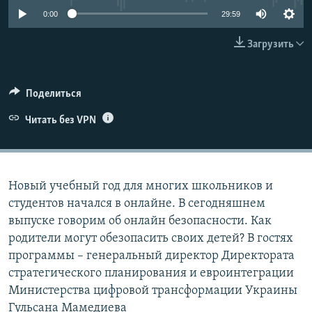
ПРИСОЕДИНЯЙТЕСЬ!
ПОБЕДИТЕЛЕЙ НЕ СУДЯТ?
0:00
29:59
КРЫМ.НЕПОКОРЕННЫЙ
Загрузить
ELIFBE
УКРАИНСКАЯ ПРОБЛЕМА КРЫМА
Поделиться
Все сайты RFE/RL
Читать без VPN
Новый учебный год для многих школьников и
студентов начался в онлайне. В сегодняшнем
выпуске говорим об онлайн безопасности. Как
родители могут обезопасить своих детей? В гостях
программы – генеральный директор Директората
стратегического планирования и евроинтеграции
Министерства цифровой трансформации Украины
Гульсана Мамедиева