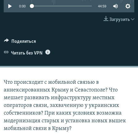
ПРИСОЕДИНЯЙТЕСЬ!
ПОБЕДИТЕЛЕЙ НЕ СУДЯТ?
0:00
44:59
КРЫМ.НЕПОКОРЕННЫЙ
Загрузить
ELIFBE
УКРАИНСКАЯ ПРОБЛЕМА КРЫМА
Поделиться
Все сайты RFE/RL
Читать без VPN
Что происходит с мобильной связью в
аннексированных Крыму и Севастополе? Что
мешает развивать инфраструктуру местных
операторов связи, захваченную у украинских
собственников? При каких условиях возможна
модернизация старых и установка новых вышек
мобильной связи в Крыму?